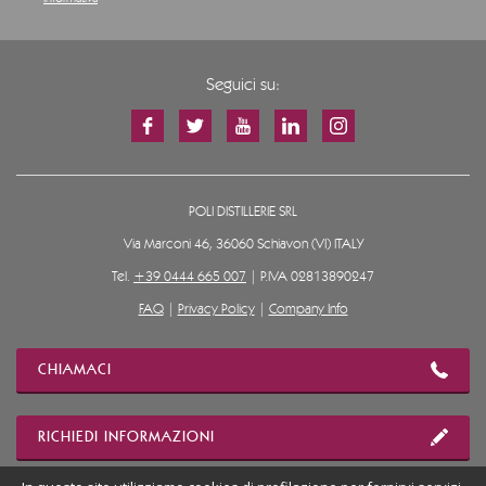
Seguici su:
POLI DISTILLERIE SRL
Via Marconi 46, 36060 Schiavon (VI) ITALY
Tel.
+39 0444 665 007
| P.IVA 02813890247
FAQ
|
Privacy Policy
|
Company Info
CHIAMACI
RICHIEDI INFORMAZIONI