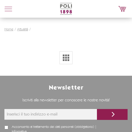
Poli
Distillerie
Home
Attualità
Newsletter
Iscriviti alla newsletter per conoscere le nostre novità!
Acconsento al trattamento dei dati personali (obbligatorio) |
Informativa