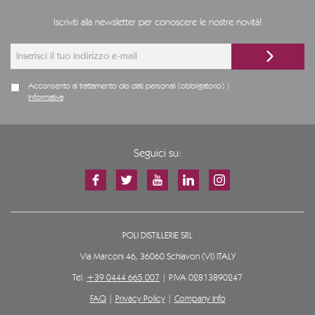
Iscriviti alla newsletter per conoscere le nostre novità!
Acconsento al trattamento dei dati personali (obbligatorio) |
Informativa
Seguici su:
POLI DISTILLERIE SRL
Via Marconi 46, 36060 Schiavon (VI) ITALY
Tel.
+39 0444 665 007
| P.IVA 02813890247
FAQ
|
Privacy Policy
|
Company Info