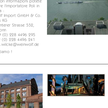
riori informazioni potete
e l'importatore Poli in
a :
lf Import GmbH & Co.
s KG
nterer Strasse 552,
onn
49 (0) 228 4496 295
9 (0) 228 4496 241
 e.wilcke@weinwolf.de
tiamo !