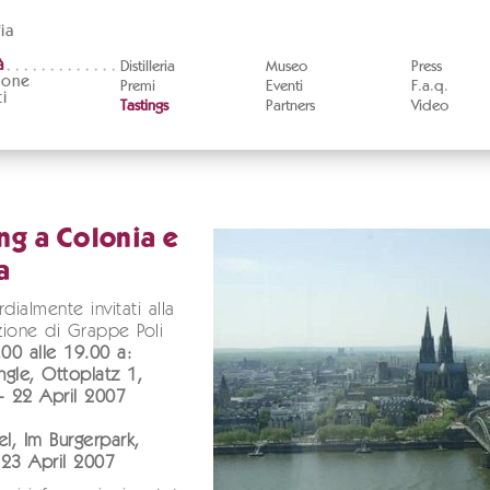
ia
à
Distilleria
Museo
Press
ione
Premi
Eventi
F.a.q.
i
Tastings
Partners
Video
ng a Colonia e
a
dialmente invitati alla
ione di Grappe Poli
.00 alle 19.00 a:
angle, Ottoplatz 1,
- 22 April 2007
el, Im Burgerpark,
 23 April 2007