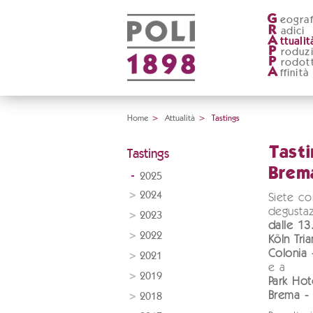
G
eograf
R
adici
A
ttualit
P
roduz
P
rodott
A
ffinità
Home
>
Attualità
>
Tastings
Tasti
Tastings
Brem
2025
2024
Siete cor
degustaz
2023
dalle 13
2022
Köln Tri
Colonia 
2021
e a
2019
Park Hot
Brema -
2018