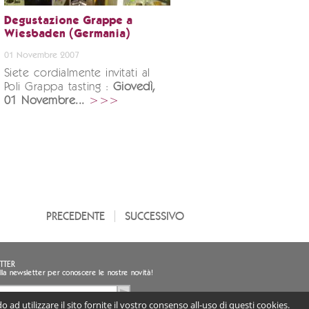
Degustazione Grappe a
Wiesbaden (Germania)
01 Novembre 2007
Siete cordialmente invitati al
Poli Grappa tasting :
Giovedì,
01 Novembre...
>>>
PRECEDENTE
SUCCESSIVO
TTER
i alla newsletter per conoscere le nostre novità!
 ad utilizzare il sito fornite il vostro consenso all-uso di questi cookies.
sento al trattamento dei miei dati personali