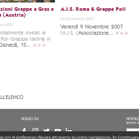
zioni Grappe a Graz e
A.I.S. Roma & Grappe Poli
a (Austria)
09 Novembre 2007
re 2007
Venerdì 9 Novembre 2007
dialmente invitati ai
l'A.I.S. (
Associazione...
>>>
 Poli Grappa tasting in
Giovedì, 15...
>>>
LL'ELENCO
SEGUICI SU:
NEWSLE
Iscrivit
inea con le preferenze rilevate attraverso la vostra navigazione.-br-Continuando
Accon