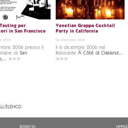
Tasting per
Venetian Grappa Cocktail
ori in San Francisco
Party in California
e 2006
06 Dicembre 2006
embre 2006 presso il
Il 6 dicembre 2006 nel
diniére di
San
Ristorante
À Côté di
Oakland...
,...
>>>
>>>
LL'ELENCO
SEGUICI SU:
NEWSLE