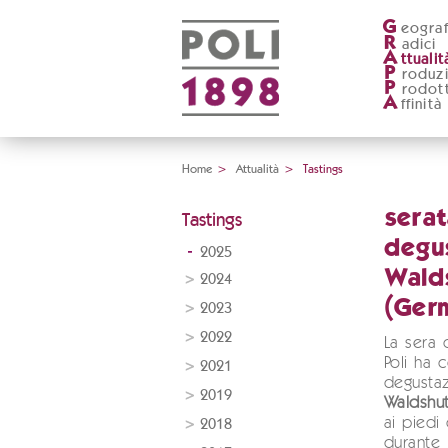
G
eograf
R
adici
A
ttualit
P
roduz
P
rodott
A
ffinità
Home
>
Attualità
>
Tastings
serat
Tastings
degu
2025
Wald
2024
(Ger
2023
2022
La sera
Poli ha 
2021
degusta
2019
Waldshu
ai piedi
2018
durante 