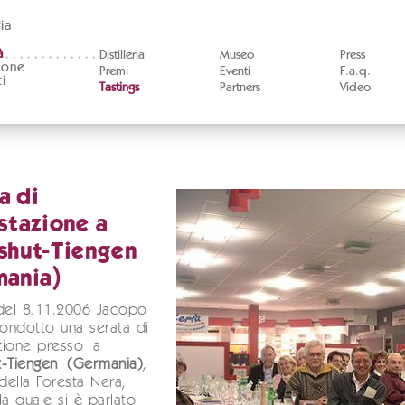
ia
à
Distilleria
Museo
Press
ione
Premi
Eventi
F.a.q.
i
Tastings
Partners
Video
a di
stazione a
shut-Tiengen
mania)
 del 8.11.2006 Jacopo
condotto una serata di
zione presso a
t-Tiengen (Germania)
,
 della Foresta Nera,
la quale si è parlato