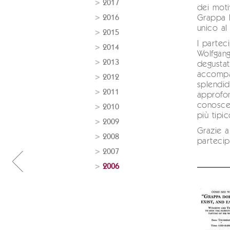
2017
dei moti
2016
Grappa It
unico a
2015
I parteci
2014
Wolfgang
2013
degusta
accompa
2012
splendid
2011
approfo
conoscen
2010
più tipic
2009
Grazie a 
2008
partecip
2007
2006