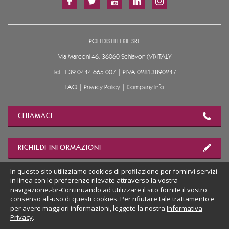
POLI DISTILLERIE SRL
Via Marconi 46, 36060 Schiavon (VI) ITALY
Tel.
+39 0444 665 007
| P.IVA 02813890247
FAQ
|
Privacy Policy
|
Company Info
CHIAMACI
RICHIEDI INFORMAZIONI
In questo sito utilizziamo cookies di profilazione per fornirvi servizi
MOSTRA POSIZIONE
in linea con le preferenze rilevate attraverso la vostra
navigazione.-br-Continuando ad utilizzare il sito fornite il vostro
consenso all-uso di questi cookies. Per rifiutare tale trattamento e
per avere maggiori informazioni, leggete la nostra
Informativa
VAI AL SITO DESKTOP
Privacy
.