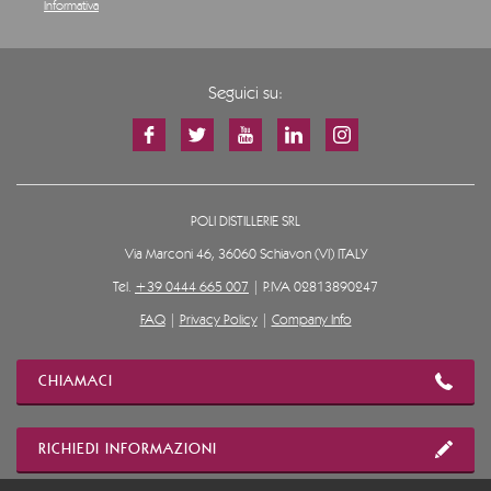
Informativa
Seguici su:
POLI DISTILLERIE SRL
Via Marconi 46, 36060 Schiavon (VI) ITALY
Tel.
+39 0444 665 007
| P.IVA 02813890247
FAQ
|
Privacy Policy
|
Company Info
CHIAMACI
RICHIEDI INFORMAZIONI