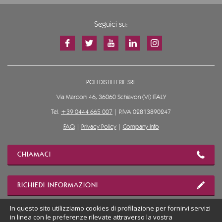
Seguici su:
POLI DISTILLERIE SRL
Via Marconi 46, 36060 Schiavon (VI) ITALY
Tel.
+39 0444 665 007
| P.IVA 02813890247
FAQ
|
Privacy Policy
|
Company Info
CHIAMACI
RICHIEDI INFORMAZIONI
In questo sito utilizziamo cookies di profilazione per fornirvi servizi
MOSTRA POSIZIONE
in linea con le preferenze rilevate attraverso la vostra