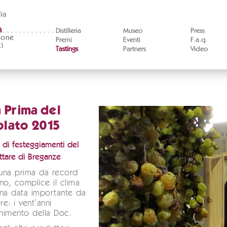
ia
à
Distilleria
Museo
Press
ione
Premi
Eventi
F.a.q.
i
Tastings
Partners
Video
a Prima del
olato 2015
 di festeggiamenti del
ttare di Breganze
 una prima da record
no, complice il clima
una data importante da
re: i vent’anni
enimento della Doc.