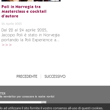
Poli in Norvegia tra
Masterclass e cocktail
d'autore
26 Aprile 2025
Dal 22 al 24 aprile 2025,
Jacopo Poli è stato in Norvegia
portando la Poli Experience a...
>>>
PRECEDENTE
SUCCESSIVO
TTER
i alla newsletter per conoscere le nostre novità!
 ad utilizzare il sito fornite il vostro consenso all-uso di questi cookies.
sento al trattamento dei miei dati personali