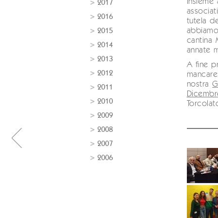
Insieme a
2017
associat
2016
tutela d
abbiamo 
2015
cantina
2014
annate mi
2013
A fine 
2012
mancare 
nostra
G
2011
Dicembr
2010
Torcola
2009
2008
2007
2006