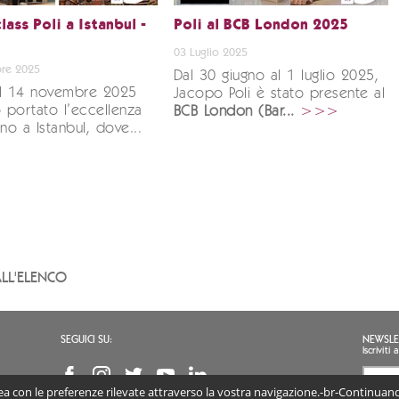
ass Poli a Istanbul -
Poli al BCB London 2025
03 Luglio 2025
re 2025
Dal 30 giugno al 1 luglio 2025,
al 14 novembre 2025
Jacopo Poli è stato presente al
portato l’eccellenza
BCB London (Bar...
>>>
fino a Istanbul, dove...
LL'ELENCO
SEGUICI SU:
NEWSLE
Iscrivit
inea con le preferenze rilevate attraverso la vostra navigazione.-br-Continuando
Accon