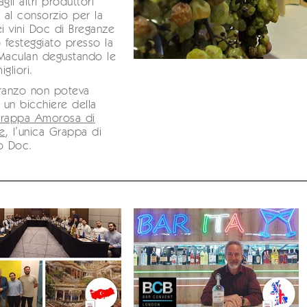
gli altri produttori
i al consorzio per la
ei vini Doc di Breganze
festeggiato presso la
 Maculan degustando le
gliori.
pranzo non poteva
un bicchiere della
rappa Amorosa di
e
, l’unica Grappa di
to Doc.