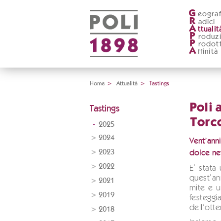
G
eograf
R
adici
A
ttualit
P
roduz
P
rodott
A
ffinità
Home
>
Attualità
>
Tastings
Poli 
Tastings
Torc
2025
2024
Vent’anni
2023
dolce ne
2022
E’ stata
quest’an
2021
mite e 
2019
festeggia
dell’ott
2018