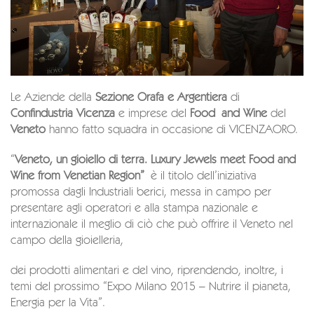
Le Aziende della
Sezione Orafa e Argentiera
di
Confindustria Vicenza
e imprese del
Food
and Wine
del
Veneto
hanno fatto squadra in occasione di VICENZAORO.
“
Veneto, un gioiello di terra.
Luxury Jewels meet Food and
Wine from Venetian Region”
è il titolo dell’iniziativa
promossa dagli Industriali berici, messa in campo per
presentare agli operatori e alla stampa nazionale e
internazionale il meglio di ciò che può offrire il Veneto nel
campo della gioielleria,
dei prodotti alimentari e del vino, riprendendo, inoltre, i
temi del prossimo “Expo Milano 2015 – Nutrire il pianeta,
Energia per la Vita”.