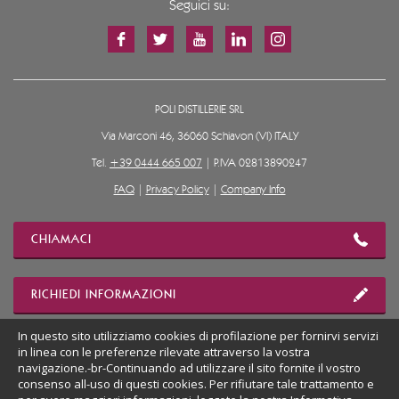
Seguici su:
POLI DISTILLERIE SRL
Via Marconi 46, 36060 Schiavon (VI) ITALY
Tel.
+39 0444 665 007
| P.IVA 02813890247
FAQ
|
Privacy Policy
|
Company Info
CHIAMACI
RICHIEDI INFORMAZIONI
In questo sito utilizziamo cookies di profilazione per fornirvi servizi
in linea con le preferenze rilevate attraverso la vostra
MOSTRA POSIZIONE
navigazione.-br-Continuando ad utilizzare il sito fornite il vostro
consenso all-uso di questi cookies. Per rifiutare tale trattamento e