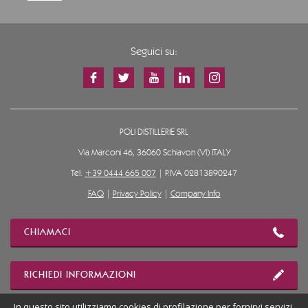
Seguici su:
POLI DISTILLERIE SRL
Via Marconi 46, 36060 Schiavon (VI) ITALY
Tel.
+39 0444 665 007
| P.IVA 02813890247
FAQ
|
Privacy Policy
|
Company Info
CHIAMACI
RICHIEDI INFORMAZIONI
In questo sito utilizziamo cookies di profilazione per fornirvi servizi