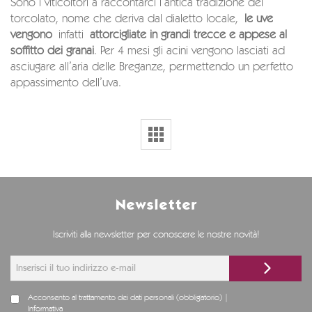
Sono i viticoltori a raccontarci l’antica tradizione del
torcolato, nome che deriva dal dialetto locale,
le uve
vengono
infatti
attorcigliate in grandi trecce e appese al
soffitto dei granai
. Per 4 mesi gli acini vengono lasciati ad
asciugare all’aria delle Breganze, permettendo un perfetto
appassimento dell’uva.
Newsletter
Iscriviti alla newsletter per conoscere le nostre novità!
Acconsento al trattamento dei dati personali (obbligatorio) |
Informativa