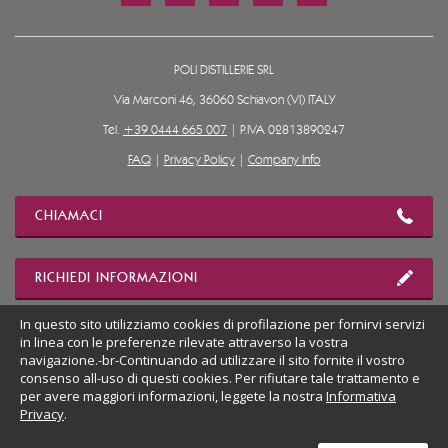
POLI DISTILLERIE SRL
Via Marconi 46, 36060 Schiavon (VI) ITALY
Tel.
+39 0444 665 007
| P.IVA 02813890247
FAQ
|
Privacy Policy
|
Company Info
CHIAMACI
RICHIEDI INFORMAZIONI
In questo sito utilizziamo cookies di profilazione per fornirvi servizi
in linea con le preferenze rilevate attraverso la vostra
MOSTRA POSIZIONE
navigazione.-br-Continuando ad utilizzare il sito fornite il vostro
consenso all-uso di questi cookies. Per rifiutare tale trattamento e
per avere maggiori informazioni, leggete la nostra
Informativa
VAI AL SITO DESKTOP
Privacy
.