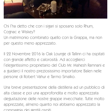
Chi l’ha detto che con i sigari si sposano solo Rhum,
Cognac e Wiskey?
Un matrimonio combinato quello con la Grappa, ma non
per questo meno apprezzato.
Il 22 Novembre 2016 la Oak Lounge di Tallinn ci ha ospitati
con grande affetto e calorosità. Ad accoglierci
l’elegantissimo proprietario del Club Mr. Mahesh Ramnani e
a guidarci il nostro preziosissimo importatore Balen nelle
persone di Robert Vahur e Tarmo Smalko.
Una breve presentazione della distilleria ad un pubblico di
alta classe e poi una approfondita e molto apprezzata
degustazione delle nostre grappe invecchiate. Tutte molto
apprezzate, almeno quanto noi abbiamo apprezzato la
compagnia dei gentili ospiti.