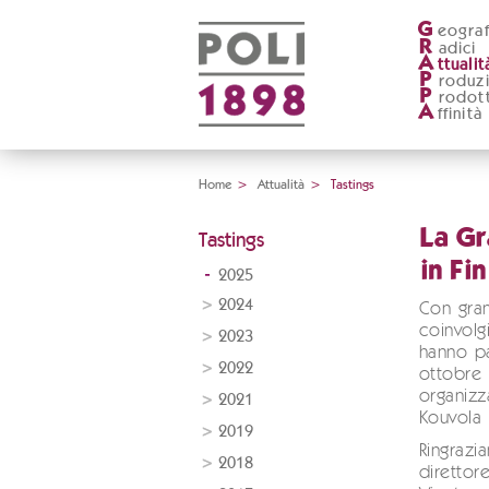
G
eograf
R
adici
A
ttualit
P
roduz
P
rodott
A
ffinità
Home
>
Attualità
>
Tastings
La Gr
Tastings
in Fi
2025
2024
Con gra
coinvolgi
2023
hanno pa
2022
ottobre 
organizz
2021
Kouvola (
2019
Ringrazi
2018
direttor