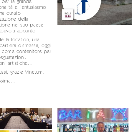
 per la grande
onalità e l’entusiasmo
ha curato
zzazione della
zione nel suo paese
Kouvola appunto.
le la location, una
cartiera dismessa, oggi
ta come contenitore per
degustazioni,
oni artistiche…
ussi, grazie Vinetum.
ossima…