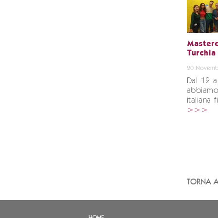
Mastercl
Turchia
20 Novemb
Dal 12 
abbiamo 
italiana 
>>>
TORNA A
HOME