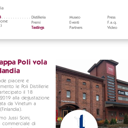
ia
à
Distilleria
Museo
Press
ione
Premi
Eventi
F.a.q.
i
Tastings
Partners
Video
appa Poli vola
nlandia
nde piacere e
mento le Poli Distillerie
rtecipato il 18
2019 alla degustazione
ata da Vinetum a
Finlandia).
amo Jussi Soini,
e commerciale di