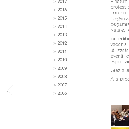
Vinetum,
2017
professi
2016
con cui 
2015
l’organi
degusta
2014
Natale, 
2013
Incredibi
2012
vecchia 
utilizza
2011
eventi, 
2010
esposizi
2009
Grazie J
2008
Alla pr
2007
2006