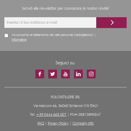
Iscriviti alla newsletter per conoscere le nostre novità!
Acconsento al trattamento dei dati personali (obbligatorio) |
Informativa
Seguici su:
POLI DISTILLERIE SRL
Via Marconi 46, 36060 Schiavon (VI) ITALY
Tel.
+39 0444 665 007
| P.IVA 02813890247
FAQ
|
Privacy Policy
|
Company Info