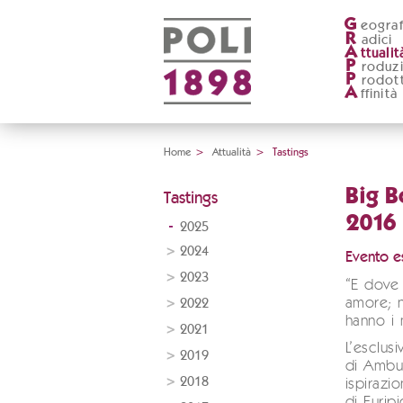
G
eograf
R
adici
A
ttualit
P
roduz
P
rodott
A
ffinità
Home
>
Attualità
>
Tastings
Big B
Tastings
2016
2025
2024
Evento e
2023
“E dove
amore; n
2022
hanno i 
2021
L’esclus
2019
di Ambur
2018
ispirazi
di Eurip