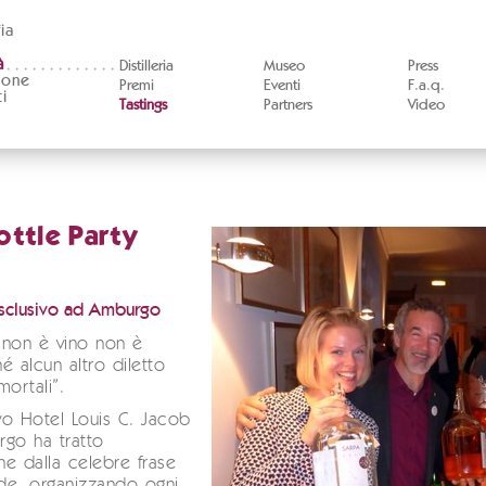
ia
à
Distilleria
Museo
Press
ione
Premi
Eventi
F.a.q.
i
Tastings
Partners
Video
ottle Party
sclusivo ad Amburgo
 non è vino non è
é alcun altro diletto
mortali”.
ivo Hotel Louis C. Jacob
go ha tratto
one dalla celebre frase
ide, organizzando ogni