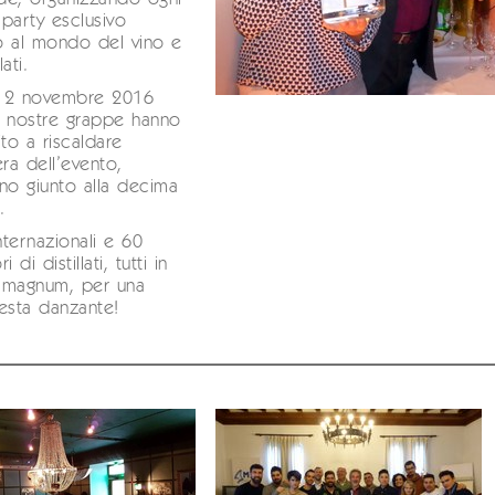
party esclusivo
o al mondo del vino e
lati.
12 novembre 2016
e nostre grappe hanno
ito a riscaldare
era dell’evento,
no giunto alla decima
.
internazionali e 60
 di distillati, tutti in
 magnum, per una
esta danzante!