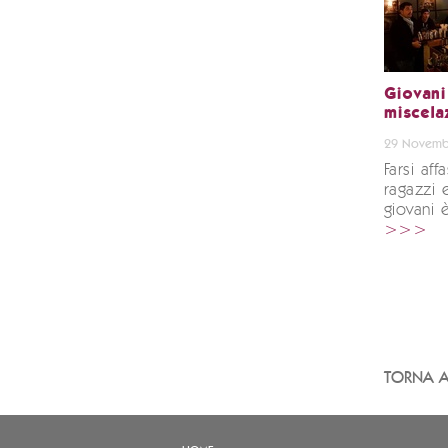
Giovani 
miscela
29 Novemb
Farsi aff
ragazzi 
giovani è
>>>
TORNA A