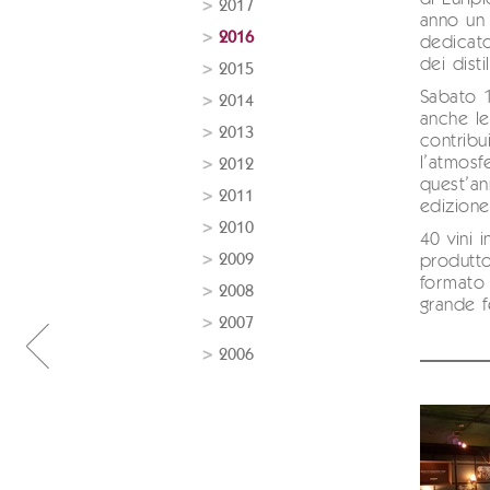
2017
anno un 
2016
dedicat
dei distil
2015
Sabato 
2014
anche l
2013
contribu
l’atmosf
2012
quest’an
2011
edizione
2010
40 vini 
2009
produttori
formato
2008
grande f
2007
2006