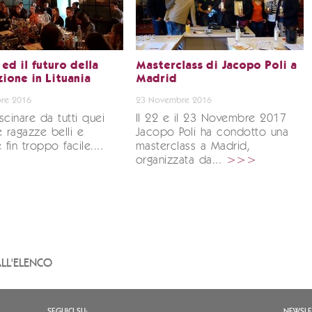
ed il futuro della
Masterclass di Jacopo Poli a
zione in Lituania
Madrid
re 2016
23 Novembre 2016
ascinare da tutti quei
Il 22 e il 23 Novembre 2017
e ragazze belli e
Jacopo Poli ha condotto una
 fin troppo facile....
masterclass a Madrid,
organizzata da...
>>>
LL'ELENCO
SEGUICI SU:
NEWSLE