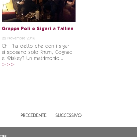
Grappa Poli e Sigari a Tallinn
22 Novembre 2016
Chi l’ha detto che con i sigari
si sposano solo Rhum, Cognac
e Wiskey? Un matrimonio...
>>>
PRECEDENTE
SUCCESSIVO
TTER