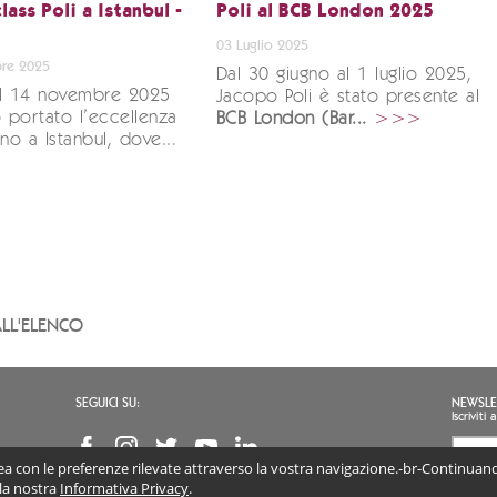
ass Poli a Istanbul -
Poli al BCB London 2025
03 Luglio 2025
re 2025
Dal 30 giugno al 1 luglio 2025,
al 14 novembre 2025
Jacopo Poli è stato presente al
portato l’eccellenza
BCB London (Bar...
>>>
fino a Istanbul, dove...
LL'ELENCO
SEGUICI SU:
NEWSLE
Iscrivit
inea con le preferenze rilevate attraverso la vostra navigazione.-br-Continuando
Accon
(obb
 la nostra
Informativa Privacy
.