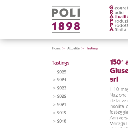
G
eograf
R
adici
A
ttualit
P
roduz
P
rodott
A
ffinità
Home
>
Attualità
>
Tastings
150° 
Tastings
Gius
2025
srl
2024
2023
Il 10 ma
Nazional
2022
della ve
2021
insolita 
festeggi
2019
Annivers
2018
Meregall