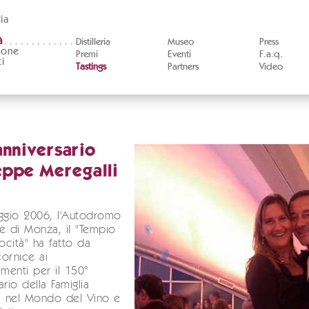
ia
à
Distilleria
Museo
Press
ione
Premi
Eventi
F.a.q.
i
Tastings
Partners
Video
anniversario
eppe Meregalli
ggio 2006, l'Autodromo
e di Monza, il "Tempio
locità" ha fatto da
cornice ai
amenti per il 150°
ario della Famiglia
i nel Mondo del Vino e