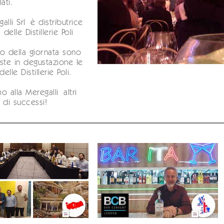
lati.
alli Srl è distributrice
 delle Distillerie Poli
.
o della giornata sono
ste in degustazione Ie
lle Distillerie Poli.
o alla Meregalli altri
 di successi!