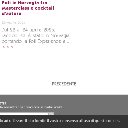
Poli in Norvegia tra
Masterclass e cocktail
d'autore
26 Aprile 2025
Dal 22 al 24 aprile 2025,
Jacopo Poli è stato in Norvegia
portando la Poli Experience a...
>>>
PRECEDENTE
TTER
i alla newsletter per conoscere le nostre novità!
 ad utilizzare il sito fornite il vostro consenso all-uso di questi cookies.
sento al trattamento dei miei dati personali
ligatorio) |
Informativa