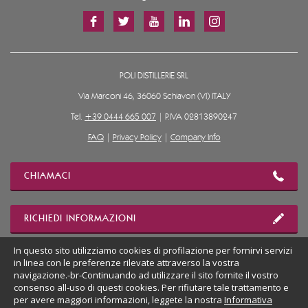
POLI DISTILLERIE SRL
Via Marconi 46, 36060 Schiavon (VI) ITALY
Tel.
+39 0444 665 007
| P.IVA 02813890247
FAQ
|
Privacy Policy
|
Company Info
CHIAMACI
RICHIEDI INFORMAZIONI
In questo sito utilizziamo cookies di profilazione per fornirvi servizi
in linea con le preferenze rilevate attraverso la vostra
MOSTRA POSIZIONE
navigazione.-br-Continuando ad utilizzare il sito fornite il vostro
consenso all-uso di questi cookies. Per rifiutare tale trattamento e
per avere maggiori informazioni, leggete la nostra
Informativa
VAI AL SITO DESKTOP