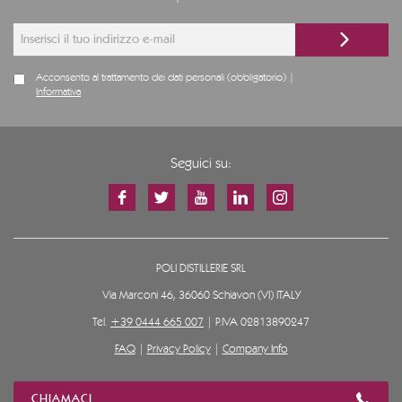
Acconsento al trattamento dei dati personali (obbligatorio) |
Informativa
Seguici su:
POLI DISTILLERIE SRL
Via Marconi 46, 36060 Schiavon (VI) ITALY
Tel.
+39 0444 665 007
| P.IVA 02813890247
FAQ
|
Privacy Policy
|
Company Info
CHIAMACI