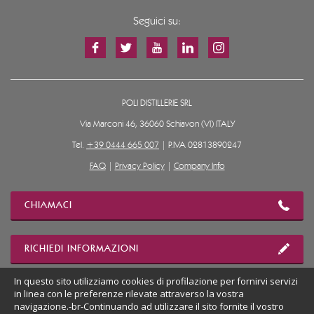
Seguici su:
POLI DISTILLERIE SRL
Via Marconi 46, 36060 Schiavon (VI) ITALY
Tel.
+39 0444 665 007
| P.IVA 02813890247
FAQ
|
Privacy Policy
|
Company Info
CHIAMACI
RICHIEDI INFORMAZIONI
In questo sito utilizziamo cookies di profilazione per fornirvi servizi
in linea con le preferenze rilevate attraverso la vostra
MOSTRA POSIZIONE
navigazione.-br-Continuando ad utilizzare il sito fornite il vostro