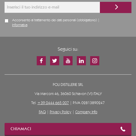
Acconsento al trattamento dei dati personali (obbligatorio) |
Informativa
Seguici su:
POLI DISTILLERIE SRL
Via Marconi 46, 36060 Schiavon (VI) ITALY
Tel.
+39 0444 665 007
| P.IVA 02813890247
FAQ
|
Privacy Policy
|
Company Info
CHIAMACI