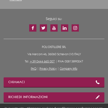
Seguici su:
POLI DISTILLERIE SRL
Via Marconi 46, 36060 Schiavon (VI) ITALY
Tel.
+39 0444 665 007
| P.IVA 02813890247
FAQ
|
Privacy Policy
|
Company Info
CHIAMACI
RICHIEDI INFORMAZIONI