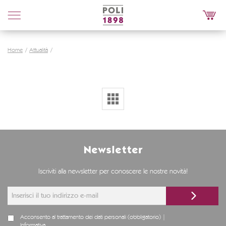
Poli
Distillerie
Home
Attualità
Newsletter
Iscriviti alla newsletter per conoscere le nostre novità!
Acconsento al trattamento dei dati personali (obbligatorio) |
Informativa