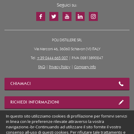
Seguici su:
POLI DISTILLERIE SRL
Via Marconi 46, 36060 Schiavon (VI) ITALY
Tel.
+39 0444 665 007
| P.IVA 02813890247
FAQ
|
Privacy Policy
|
Company Info
CHIAMACI
RICHIEDI INFORMAZIONI
In questo sito utilizziamo cookies di profilazione per fornirvi servizi
in linea con le preferenze rilevate attraverso la vostra
MOSTRA POSIZIONE
navigazione.-br-Continuando ad utilizzare il sito fornite il vostro
consenso all-uso di questi cookies. Per rifiutare tale trattamento e