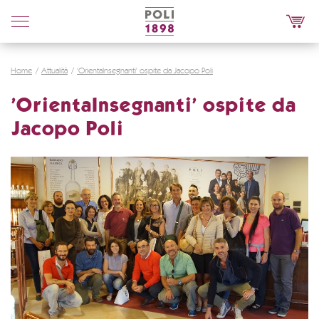
Poli
Distillerie
Home
Attualità
'OrientaInsegnanti' ospite da Jacopo Poli
'OrientaInsegnanti' ospite da
Jacopo Poli