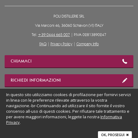
POLI DISTILLERIE SRL
Via Marconi 46, 36060 Schiavon (VI) ITALY
Tel.
+39 0444 665 007
| P.IVA 02813890247
FAQ
|
Privacy Policy
|
Company Info
CHIAMACI
RICHIEDI INFORMAZIONI
In questo sito utilizziamo cookies di profilazione per fornirvi servizi
in linea con le preferenze rilevate attraverso la vostra
MOSTRA POSIZIONE
navigazione.-br-Continuando ad utilizzare il sito fornite il vostro
consenso all-uso di questi cookies. Per rifiutare tale trattamento e
per avere maggiori informazioni, leggete la nostra
Informativa
VAI AL SITO DESKTOP
Privacy
.
OK, PROSEGUI
✖