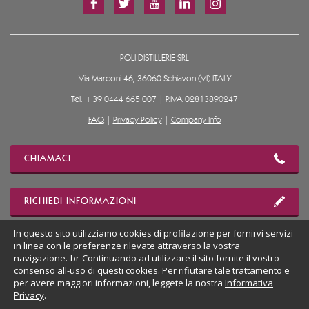
POLI DISTILLERIE SRL
Via Marconi 46, 36060 Schiavon (VI) ITALY
Tel.
+39 0444 665 007
| P.IVA 02813890247
FAQ
|
Privacy Policy
|
Company Info
CHIAMACI
RICHIEDI INFORMAZIONI
In questo sito utilizziamo cookies di profilazione per fornirvi servizi
in linea con le preferenze rilevate attraverso la vostra
MOSTRA POSIZIONE
navigazione.-br-Continuando ad utilizzare il sito fornite il vostro
consenso all-uso di questi cookies. Per rifiutare tale trattamento e
per avere maggiori informazioni, leggete la nostra
Informativa
VAI AL SITO DESKTOP
Privacy
.