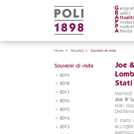
G
eograf
R
adici
A
ttualit
P
roduz
P
rodott
A
ffinità
Home
>
Attualità
>
Souvenir di visite
Joe 
Souvenir di visite
Lomb
2019
Stati
2018
2017
Martedì
Joe & L
2016
stati osp
2015
Distilleria
2014
E' stato
accoglie
2013
alambicc