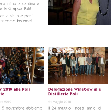
ere infine la cantina e
e la Grappa Poli!
r la visita e per il
ascorso insieme!
 2019 alle Poli
Delegazione Winebow alle
rie
Distillerie Poli
re 2019
24 Maggio 2018
 15 novembre abbiamo
Il 24 maggio i nostri amici di