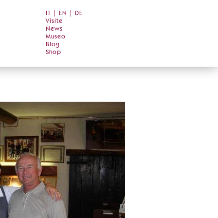
IT
|
EN
|
DE
Visite
News
Museo
Blog
Shop