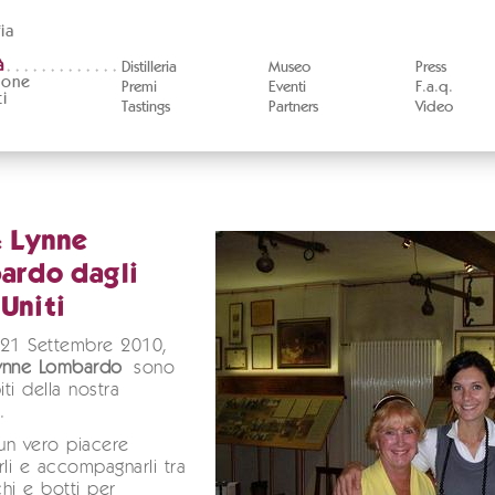
ia
à
Distilleria
Museo
Press
ione
Premi
Eventi
F.a.q.
i
Tastings
Partners
Video
& Lynne
ardo dagli
 Uniti
 21 Settembre 2010,
ynne
Lombardo
sono
iti della nostra
.
 un vero piacere
rli e accompagnarli tra
hi e botti per