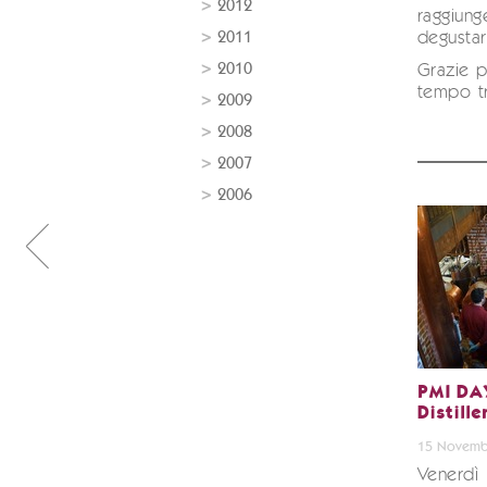
2012
raggiung
2011
degustar
2010
Grazie pe
tempo tr
2009
2008
2007
2006
PMI DAY
Distille
15 Novemb
Venerdì