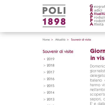
G
eograf
R
adici
A
ttualit
P
roduz
P
rodott
A
ffinità
Home
>
Attualità
>
Souvenir di visite
Giorn
Souvenir di visite
in vis
2019
2018
Domenic
giornalis
2017
delegato
2016
Italiano
hanno vis
2015
nell'ambi
2014
scoperta
sapori, 
2013
E' e dal