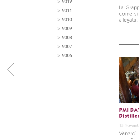
2012
La Grapp
2011
come si 
2010
allegata.
2009
2008
2007
2006
PMI DAY
Distille
15 Novemb
Venerdì