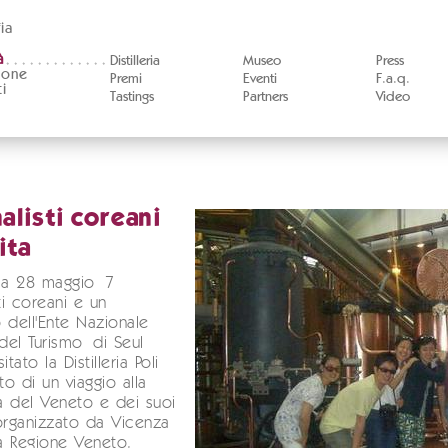
ia
à
Distilleria
Museo
Press
ione
Premi
Eventi
F.a.q.
i
Tastings
Partners
Video
alisti coreani
ita
a 28 maggio 7
ti coreani e un
 dell'Ente Nazionale
 del Turismo di Seul
itato la Distilleria Poli
to di un viaggio alla
 del Veneto e dei suoi
organizzato da Vicenza
la Regione Veneto.