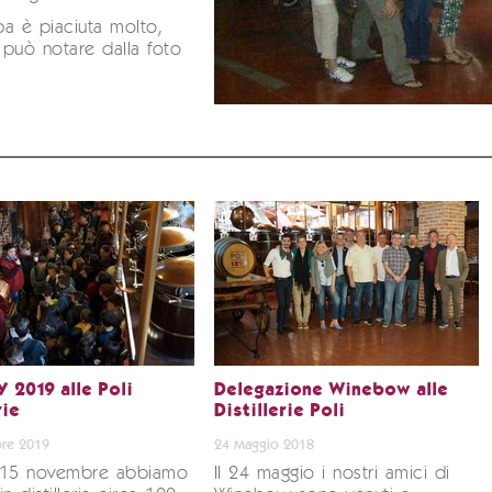
a è piaciuta molto,
può notare dalla foto
 2019 alle Poli
Delegazione Winebow alle
rie
Distillerie Poli
re 2019
24 Maggio 2018
 15 novembre abbiamo
Il 24 maggio i nostri amici di