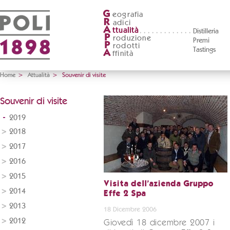
G
eografia
R
adici
A
ttualità
Distilleria
P
roduzione
Premi
P
rodotti
Tastings
A
ffinità
Home
>
Attualità
>
Souvenir di visite
Souvenir di visite
2019
2018
2017
2016
2015
Visita dell'azienda Gruppo
2014
Effe 2 Spa
2013
18 Dicembre 2006
2012
Giovedì 18 dicembre 2007 i