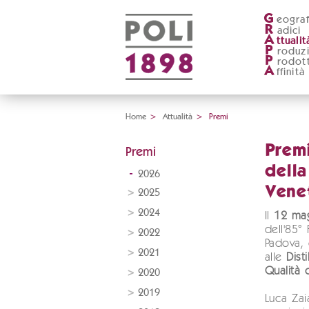
G
eograf
R
adici
A
ttualit
P
roduz
P
rodott
A
ffinità
Home
>
Attualità
>
Premi
Premi
Premi
della
2026
Vene
2025
2024
Il
12 ma
dell'85°
2022
Padova,
2021
alle
Disti
Qualità 
2020
2019
Luca Zai