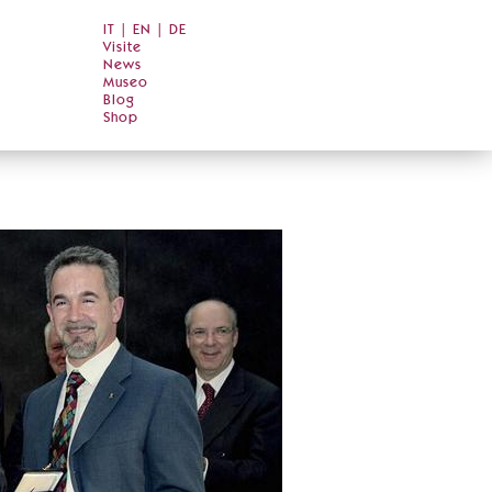
IT
|
EN
|
DE
Visite
News
Museo
Blog
Shop