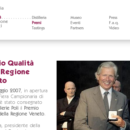
ia
à
Distilleria
Museo
Press
ione
Premi
Eventi
F.a.q.
i
Tastings
Partners
Video
o Qualità
 Regione
to
ggio 2007
, in apertura
 Fiera Campionaria di
 è stato consegnato
llerie Poli
il
Premio
della Regione Veneto
.
a, presidente della