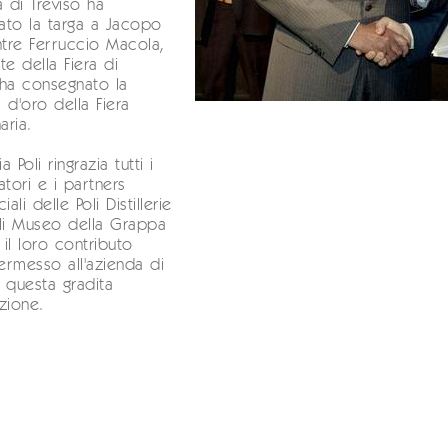
a di Treviso ha
ato la targa a Jacopo
ntre Ferruccio Macola,
te della Fiera di
ha consegnato la
 d'oro della Fiera
ria.
a Poli ringrazia tutti i
atori e i partners
li delle Poli Distillerie
li Museo della Grappa
il loro contributo
rmesso all'azienda di
 questa gradita
zione.