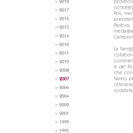
provinci
2018
consegn
2017
Poli, me
2016
presiden
Padova, 
2015
medaglia
2014
Campiona
2012
La famigli
2011
collabor
commercia
2010
e del Po
2008
che con 
hanno pe
2007
ottenere
2006
soddisfa
2004
2002
2001
1999
1995