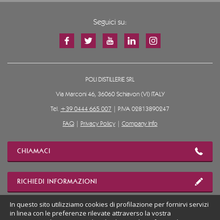
Seguici su:
POLI DISTILLERIE SRL
Via Marconi 46, 36060 Schiavon (VI) ITALY
Tel.
+39 0444 665 007
| P.IVA 02813890247
FAQ
|
Privacy Policy
|
Company Info
CHIAMACI
RICHIEDI INFORMAZIONI
In questo sito utilizziamo cookies di profilazione per fornirvi servizi
in linea con le preferenze rilevate attraverso la vostra
MOSTRA POSIZIONE