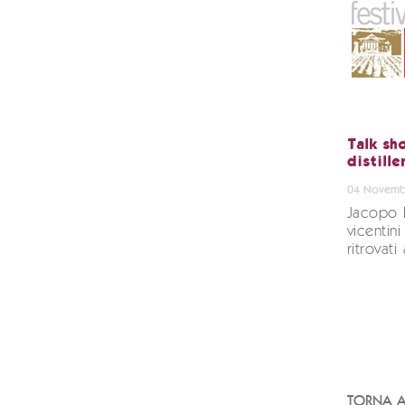
Talk sho
distille
04 Novemb
Jacopo Po
vicentin
ritrovat
TORNA A