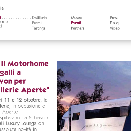
ia
à
Distilleria
Museo
Press
ione
Premi
Eventi
F.a.q.
i
Tastings
Partners
Video
- Il Motorhome
alli a
von per
illerie Aperte"
ni
11 e 12 ottobre
, le
llerie
, in occasione di
rie Aperte
spiteranno a Schiavon
lli Luxury Lounge on
'assoluta novità in