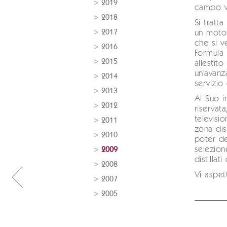
2019
campo vi
2018
Si tratt
2017
un moto
che si 
2016
Formula 
2015
allestit
un'avanz
2014
servizio d
2013
Al Suo i
2012
riservat
televisi
2011
zona dis
2010
poter de
selezione
2009
distillat
2008
Vi aspet
2007
2005