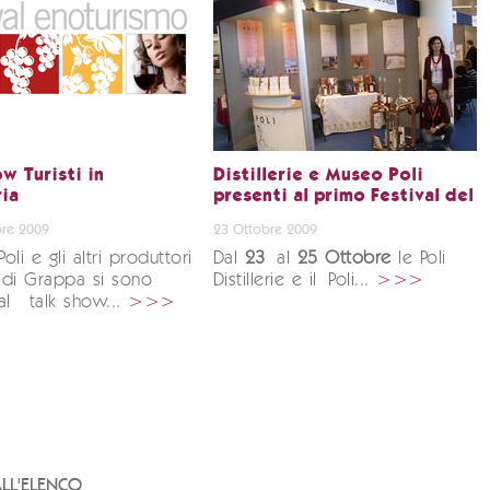
w Turisti in
Distillerie e Museo Poli
ria
presenti al primo Festival del
re 2009
23 Ottobre 2009
li e gli altri produttori
Dal
23
al
25 Ottobre
le Poli
i di Grappa si sono
Distillerie e il Poli...
>>>
i al talk show...
>>>
LL'ELENCO