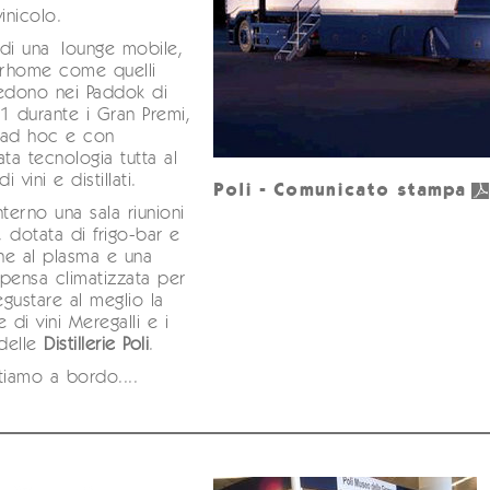
nicolo.
a di una lounge mobile,
rhome come quelli
vedono nei Paddok di
1 durante i Gran Premi,
o ad hoc e con
ata tecnologia tutta al
i vini e distillati.
Poli - Comunicato stampa
nterno una sala riunioni
a, dotata di frigo-bar e
one al plasma e una
pensa climatizzata per
gustare al meglio la
 di vini Meregalli e i
i delle
Distillerie Poli
.
tiamo a bordo....