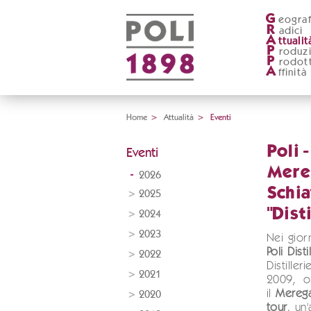
G
eograf
R
adici
A
ttualit
P
roduz
P
rodott
A
ffinità
Home
>
Attualità
>
Eventi
Poli 
Eventi
Mereg
2026
Schia
2025
"Dist
2024
2023
Nei gior
Poli Disti
2022
Distille
2021
2009, o
il
Merega
2020
tour
, un