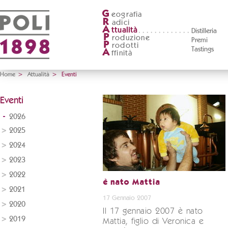
G
eografia
R
adici
A
ttualità
Distilleria
P
roduzione
Premi
P
rodotti
Tastings
A
ffinità
Home
>
Attualità
>
Eventi
Eventi
2026
2025
2024
2023
2022
è nato Mattia
2021
17 Gennaio 2007
2020
Il 17 gennaio 2007 è nato
2019
Mattia, figlio di Veronica e