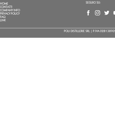
SEGUICI SU:
HOME
CONTATTI
COMPANY INFO
PRIVACY POLICY
FAQ
LINK
POLI DISTILLERIE SRL | P.IVA 02813890