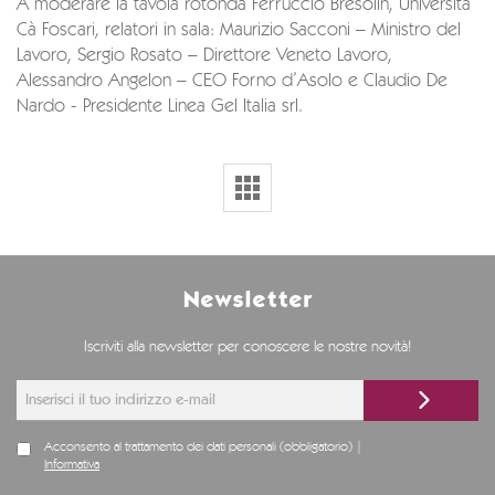
A moderare la tavola rotonda Ferruccio Bresolin, Università
Cà Foscari, relatori in sala: Maurizio Sacconi – Ministro del
Lavoro, Sergio Rosato – Direttore Veneto Lavoro,
Alessandro Angelon – CEO Forno d’Asolo e Claudio De
Nardo - Presidente Linea Gel Italia srl.
Newsletter
Iscriviti alla newsletter per conoscere le nostre novità!
Acconsento al trattamento dei dati personali (obbligatorio) |
Informativa