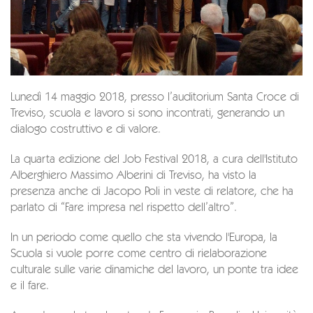
Lunedì 14 maggio 2018, presso l’auditorium Santa Croce di
Treviso, scuola e lavoro si sono incontrati, generando un
dialogo costruttivo e di valore.
La quarta edizione del Job Festival 2018, a cura dell'Istituto
Alberghiero Massimo Alberini di Treviso, ha visto la
presenza anche di Jacopo Poli in veste di relatore, che ha
parlato di “Fare impresa nel rispetto dell’altro”.
In un periodo come quello che sta vivendo l'Europa, la
Scuola si vuole porre come centro di rielaborazione
culturale sulle varie dinamiche del lavoro, un ponte tra idee
e il fare.