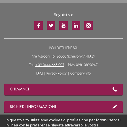
Seguici su:
POLI DISTILLERIE SRL
Via Marconi 46, 36060 Schiavon (VI) ITALY
Tel.
+39 0444 665 007
| P.IVA 02813890247
FAQ
|
Privacy Policy
|
Company Info
CHIAMACI
RICHIEDI INFORMAZIONI
In questo sito utilizziamo cookies di profilazione per fornirvi servizi
in linea con le preferenze rilevate attraverso la vostra
MOSTRA POSIZIONE