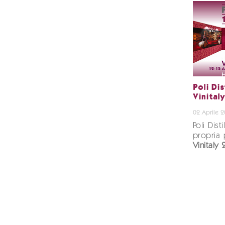
Poli Dis
Vinital
02 Aprile 
Poli Dist
propria 
Vinitaly