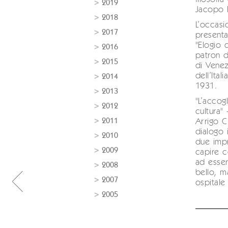
2019
Jacopo P
2018
L’occasi
2017
presenta
"Elogio 
2016
patron d
2015
di Venez
dell’Ita
2014
1931.
2013
"L’accogl
2012
cultura"
2011
Arrigo C
dialogo 
2010
due impr
2009
capire c
ad esser
2008
bello, m
2007
ospital
2005