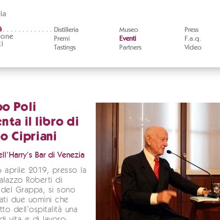
ia
à
Distilleria
Museo
Press
ione
Premi
Eventi
F.a.q.
i
Tastings
Partners
Video
o Poli
nta il libro di
o Cipriani
ell’Harry’s Bar di Venezia
 aprile 2019, presso la
Palazzo Roberti di
 del Grappa, si sono
ati due uomini che
tto dell’ospitalità una
 di vita e di lavoro: