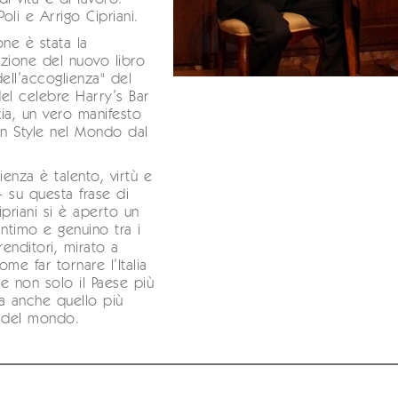
oli e Arrigo Cipriani.
one è stata la
zione del nuovo libro
dell’accoglienza" del
el celebre Harry’s Bar
ia, un vero manifesto
lian Style nel Mondo dal
ienza è talento, virtù e
 - su questa frase di
ipriani si è aperto un
intimo e genuino tra i
enditori, mirato a
ome far tornare l’Italia
e non solo il Paese più
a anche quello più
e del mondo.