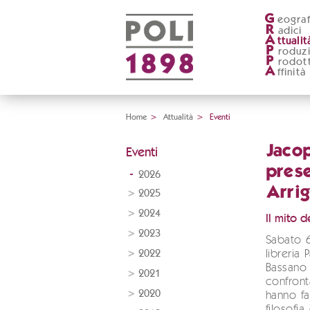
G
eograf
R
adici
A
ttualit
P
roduz
P
rodott
A
ffinità
Home
>
Attualità
>
Eventi
Jacop
Eventi
prese
2026
Arrig
2025
2024
Il mito d
2023
Sabato 6
2022
libreria 
Bassano
2021
confront
2020
hanno fa
filosofia