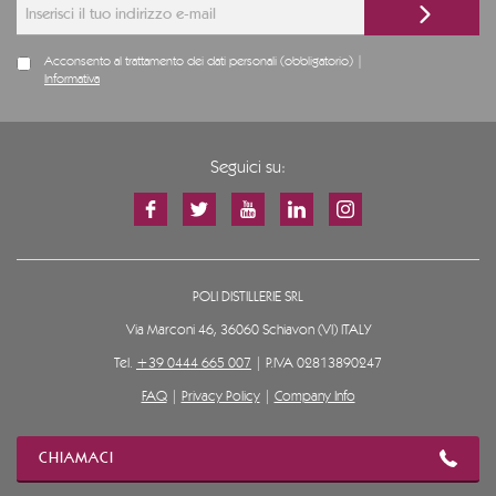
Acconsento al trattamento dei dati personali (obbligatorio) |
Informativa
Seguici su:
POLI DISTILLERIE SRL
Via Marconi 46, 36060 Schiavon (VI) ITALY
Tel.
+39 0444 665 007
| P.IVA 02813890247
FAQ
|
Privacy Policy
|
Company Info
CHIAMACI