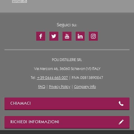
Informativa
Seguici su:
POLI DISTILLERIE SRL
Via Marconi 46, 36060 Schiavon (VI) ITALY
Tel.
+39 0444 665 007
| P.IVA 02813890247
FAQ
|
Privacy Policy
|
Company Info
CHIAMACI
RICHIEDI INFORMAZIONI