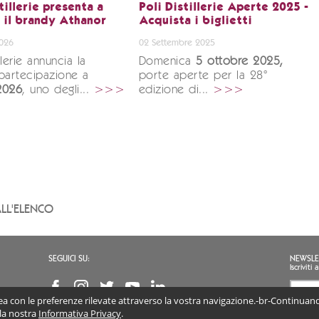
tillerie presenta a
Poli Distillerie Aperte 2025 -
y il brandy Athanor
Acquista i biglietti
2026
02 Settembre 2025
illerie annuncia la
Domenica
5 ottobre 2025,
partecipazione a
porte aperte per la 28°
 2026
, uno degli...
>>>
edizione di...
>>>
LL'ELENCO
SEGUICI SU:
NEWSLE
Iscrivit
inea con le preferenze rilevate attraverso la vostra navigazione.-br-Continuando
Accon
(obb
 la nostra
Informativa Privacy
.