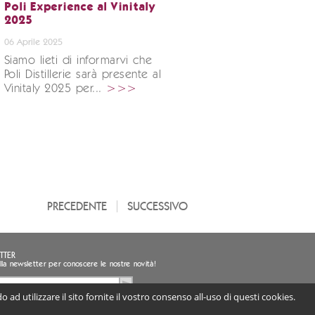
Poli Experience al Vinitaly
2025
06 Aprile 2025
Siamo lieti di informarvi che
Poli Distillerie sarà presente al
Vinitaly 2025 per...
>>>
PRECEDENTE
SUCCESSIVO
TTER
i alla newsletter per conoscere le nostre novità!
 ad utilizzare il sito fornite il vostro consenso all-uso di questi cookies.
sento al trattamento dei miei dati personali
ligatorio) |
Informativa