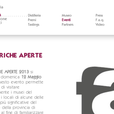
ia
à
Distilleria
Museo
Press
ione
Premi
Eventi
F.a.q.
i
Tastings
Partners
Video
RICHE APERTE
HE APERTE 2013
si
à domenica
12 Maggio
uesto evento permette
 di visitare
mente i musei del
i locali di alcune delle
più significative del
o della provincia di
al fine di familiarizzare