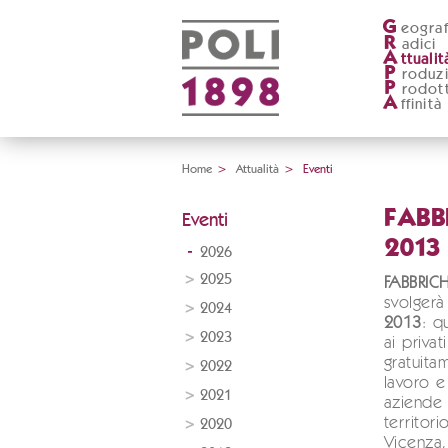
G
eograf
R
adici
A
ttualit
P
roduz
P
rodott
A
ffinità
Home
>
Attualità
>
Eventi
FABB
Eventi
2013
2026
2025
FABBRIC
svolger
2024
2013
: q
2023
ai privati
gratuita
2022
lavoro e 
2021
aziende 
territori
2020
Vicenza, 