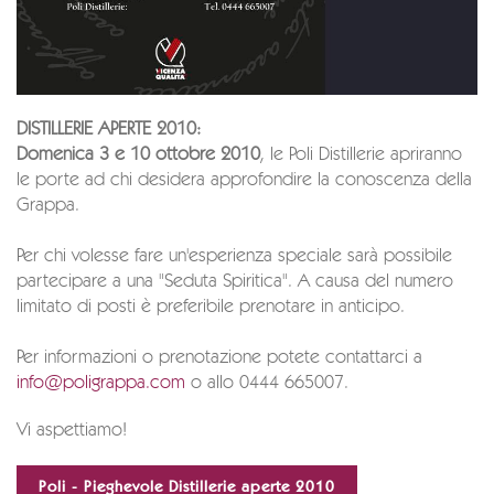
DISTILLERIE APERTE 2010:
Domenica 3 e 10 ottobre 2010
, le Poli Distillerie apriranno
le porte ad chi desidera approfondire la conoscenza della
Grappa.
Per chi volesse fare un'esperienza speciale sarà possibile
partecipare a una "Seduta Spiritica". A causa del numero
limitato di posti è preferibile prenotare in anticipo.
Per informazioni o prenotazione potete contattarci a
info@poligrappa.com
o allo 0444 665007.
Vi aspettiamo!
Poli - Pieghevole Distillerie aperte 2010