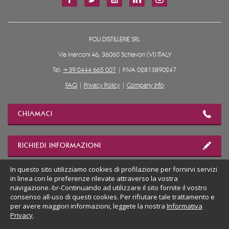
POLI DISTILLERIE SRL
Via Marconi 46, 36060 Schiavon (VI) ITALY
Tel.
+39 0444 665 007
| P.IVA 02813890247
FAQ
|
Privacy Policy
|
Company Info
CHIAMACI
RICHIEDI INFORMAZIONI
In questo sito utilizziamo cookies di profilazione per fornirvi servizi
MOSTRA POSIZIONE
in linea con le preferenze rilevate attraverso la vostra
navigazione.-br-Continuando ad utilizzare il sito fornite il vostro
consenso all-uso di questi cookies. Per rifiutare tale trattamento e
per avere maggiori informazioni, leggete la nostra
Informativa
VAI AL SITO DESKTOP
Privacy
.