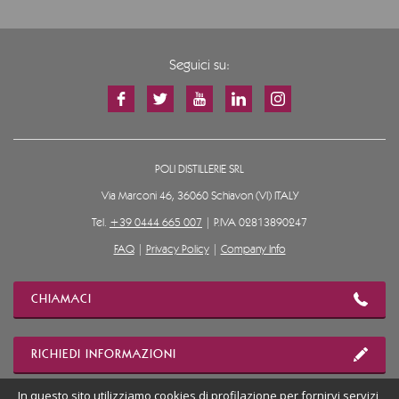
Seguici su:
POLI DISTILLERIE SRL
Via Marconi 46, 36060 Schiavon (VI) ITALY
Tel.
+39 0444 665 007
| P.IVA 02813890247
FAQ
|
Privacy Policy
|
Company Info
CHIAMACI
RICHIEDI INFORMAZIONI
In questo sito utilizziamo cookies di profilazione per fornirvi servizi