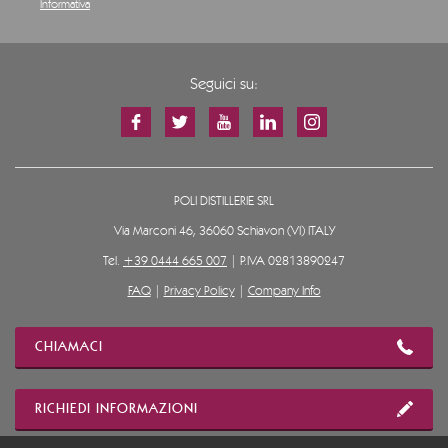
Informativa
Seguici su:
POLI DISTILLERIE SRL
Via Marconi 46, 36060 Schiavon (VI) ITALY
Tel.
+39 0444 665 007
| P.IVA 02813890247
FAQ
|
Privacy Policy
|
Company Info
CHIAMACI
RICHIEDI INFORMAZIONI