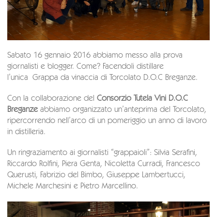
Sabato 16 gennaio 2016 abbiamo messo alla prova
giornalisti e blogger. Come? Facendoli distillare
l’unica ‪Grappa da vinaccia di Torcolato D.O.C Breganze.
Con la collaborazione del
Consorzio Tutela Vini D.O.C
Breganze
abbiamo organizzato un’anteprima del Torcolato,
ripercorrendo nell’arco di un pomeriggio un anno di lavoro
in distilleria.
Un ringraziamento ai giornalisti “grappaioli”: Silvia Serafini,
Riccardo Rolfini, Piera Genta, Nicoletta Curradi, Francesco
Querusti, Fabrizio del Bimbo, Giuseppe Lambertucci,
Michele Marchesini e Pietro Marcellino.