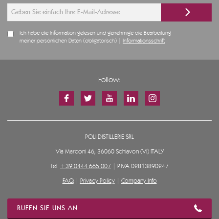
Ich habe die Information gelesen und genehmige die Bearbeitung
meiner persönlichen Daten (obligatorisch) |
Informationsschrift
Follow:
POLI DISTILLERIE SRL
Via Marconi 46, 36060 Schiavon (VI) ITALY
Tel.
+39 0444 665 007
| P.IVA 02813890247
FAQ
|
Privacy Policy
|
Company Info
RUFEN SIE UNS AN