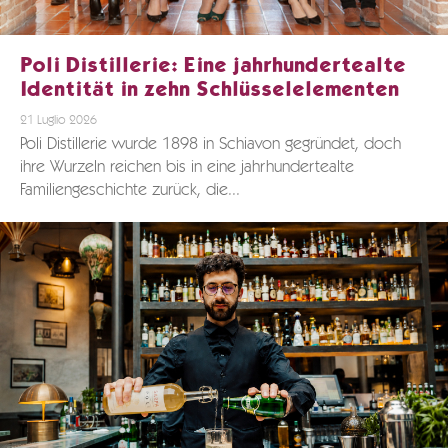
Poli Distillerie: Eine jahrhundertealte
Identität in zehn Schlüsselelementen
21 Luglio 2026
Poli Distillerie wurde 1898 in Schiavon gegründet, doch
ihre Wurzeln reichen bis in eine jahrhundertealte
Familiengeschichte zurück, die...