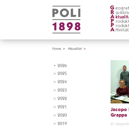
G
eograf
R
ückbli
A
ktualit
P
roduk
P
roduk
A
ffinitä
Home
>
Aktualität
>
2026
2025
2024
2023
2022
2021
Jacopo 
2020
Grappa
2019
21 Dezemb