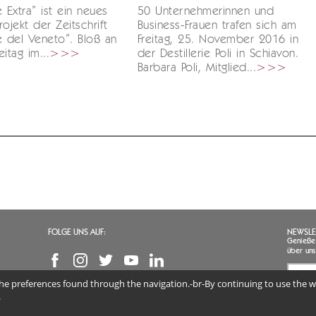
e Extra” ist ein neues
50 Unternehmerinnen und
rojekt der Zeitschrift
Business-Frauen trafen sich am
e del Veneto”. Bloß an
Freitag, 25. November 2016 in
itag im...
>>>
der Destillerie Poli in Schiavon.
Barbara Poli, Mitglied...
>>>
FOLGE UNS AUF:
NEWSLE
Genießen
über uns
 the preferences found through the navigation.-br-By continuing to use the we
Ich 
mein
.