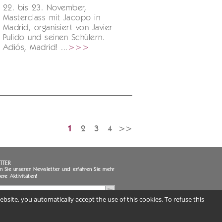
22. bis 23. November,
Masterclass mit Jacopo in
Madrid, organisiert von Javier
Pulido und seinen Schülern.
Adiós, Madrid! ...
>>>
1
2
3
4
>>
TTER
 Sie unseren Newsletter und erfahren Sie mehr
ere Aktivitäten!
bsite, you automatically accept the use of this cookies. To refuse this
habe die Information gelesen und genehmige die Bearbeitung
er persönlichen Daten (obligatorisch) |
Informationsschrift