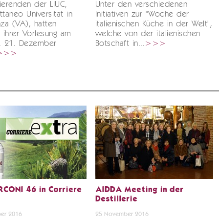
ierenden der LIUC,
Unter den verschiedenen
ttaneo Universität in
Initiativen zur "Woche der
nza (VA), hatten
italienischen Küche in der Welt",
 ihrer Vorlesung am
welche von der italienischen
g, 21. Dezember
Botschaft in...
>>>
>>>
CONI 46 in Corriere
AIDDA Meeting in der
Destillerie
er 2016
25 November 2016