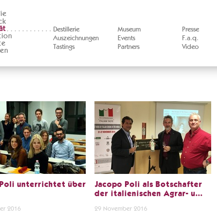
ie
ck
ät
Destillerie
Museum
Presse
tion
Auszeichnungen
Events
F.a.q.
te
Tastings
Partners
Video
ten
Poli unterrichtet über
Jacopo Poli als Botschafter
der italienischen Agrar- u...
er 2016
29 November 2016