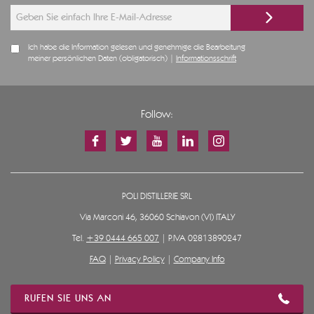
Ich habe die Information gelesen und genehmige die Bearbeitung
meiner persönlichen Daten (obligatorisch) |
Informationsschrift
Follow:
POLI DISTILLERIE SRL
Via Marconi 46, 36060 Schiavon (VI) ITALY
Tel.
+39 0444 665 007
| P.IVA 02813890247
FAQ
|
Privacy Policy
|
Company Info
RUFEN SIE UNS AN