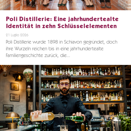
Poli Distillerie: Eine jahrhundertealte
Identität in zehn Schlüsselelementen
21 Luglio 2026
Poli Distillerie wurde 1898 in Schiavon gegründet, doch
ihre Wurzeln reichen bis in eine jahrhundertealte
Familiengeschichte zurück, die...