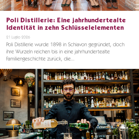
Poli Distillerie: Eine jahrhundertealte
Identität in zehn Schlüsselelementen
21 Luglio 2026
Poli Distillerie wurde 1898 in Schiavon gegründet, doch
ihre Wurzeln reichen bis in eine jahrhundertealte
Familiengeschichte zurück, die...