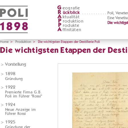
G
eografie
R
ückblick
Poli, Venete
A
ktualität
Eine Venetis
P
roduktion
Die wichtigs
P
rodukte
A
ffinitäten
Home
>
Produktion
>
Die wichtigsten Etappen der Destillerie Poli
Die wichtigsten Etappen der Destil
Vorstellung
1898
Gründung
1922
Premierte Firma G.B.
Poli im Führer "Rossi"
1924
Neue Anzeige im
Führer Rossi
1925
Gründung der