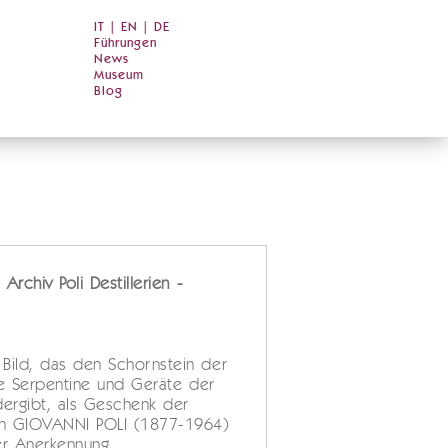
IT
|
EN
|
DE
Führungen
News
Museum
Blog
Archiv Poli Destillerien -
Bild, das den Schornstein der
ine Serpentine und Geräte der
dergibt, als Geschenk der
an GIOVANNI POLI (1877-1964)
er Anerkennung.