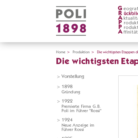
G
eograf
R
ückbli
A
ktualit
P
roduk
P
roduk
A
ffinitä
Home
>
Produktion
>
Die wichtigsten Etappen der
Die wichtigsten Etap
Vorstellung
1898
Gründung
1922
Premierte Firma G.B.
Poli im Führer "Rossi"
1924
Neue Anzeige im
Führer Rossi