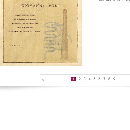
1
2
3
4
5
6
7
8
9
<