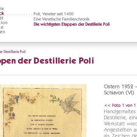
ie
ck
Poli, Veneter seit 1400
ät
Eine Venetische Familienchronik
tion
Die wichtigsten Etappen der Destillerie Poli
te
ten
 Destillerie Poli
pen der Destillerie Poli
Ostern 1952 - 
Schiavon (VI)
<< Foto 1 von 1
Handgemaltes 
Destillerie, e
Werkstatt wie
Angestellten 
als Zeichen d