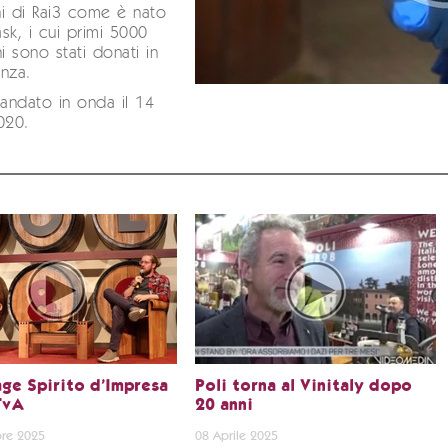
i di Rai3 come è nato
sk, i cui primi 5000
ni sono stati donati in
enza.
 andato in onda il 14
020.
ge Spirito d’Impresa
Poli torna al Vinitaly dopo
TvA
20 anni
re 2025
08 Aprile 2025