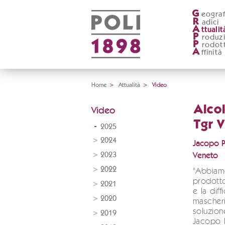
G
eograf
R
adici
A
ttualit
P
roduz
P
rodott
A
ffinità
Home
>
Attualità
>
Video
Alcol
Video
Tgr 
2025
2024
Jacopo Po
2023
Veneto
2022
"Abbiam
prodotto
2021
e la diff
2020
mascheri
soluzion
2019
Jacopo P