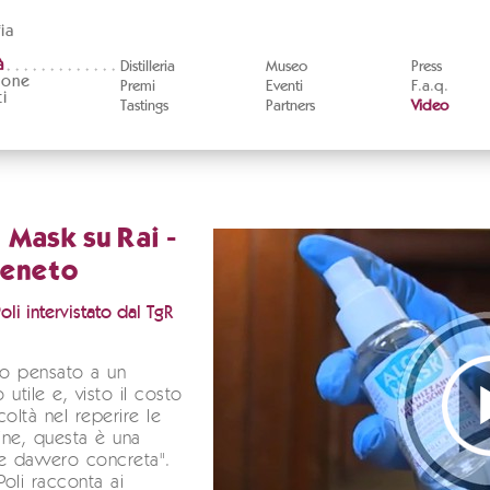
ia
à
Distilleria
Museo
Press
ione
Premi
Eventi
F.a.q.
i
Tastings
Partners
Video
 Mask su Rai -
Veneto
li intervistato dal TgR
o pensato a un
 utile e, visto il costo
icoltà nel reperire le
ne, questa è una
e davvero concreta".
oli racconta ai