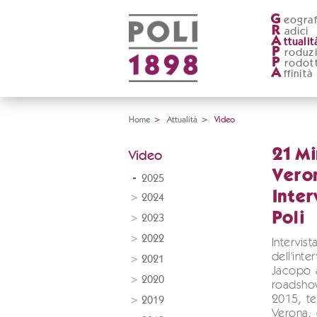
G
eograf
R
adici
A
ttualit
P
roduz
P
rodott
A
ffinità
Home
>
Attualità
>
Video
21 Mi
Video
Veron
2025
Inter
2024
Poli
2023
2022
Intervist
dell'int
2021
Jacopo a
2020
roadsho
2015, te
2019
Verona, 