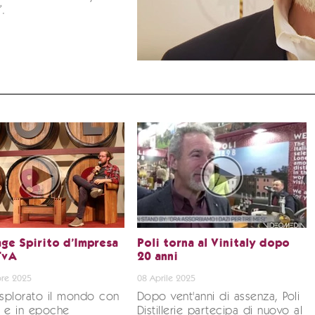
”.
ge Spirito d’Impresa
Poli torna al Vinitaly dopo
TvA
20 anni
re 2025
08 Aprile 2025
splorato il mondo con
Dopo vent'anni di assenza, Poli
à e in epoche
Distillerie partecipa di nuovo al