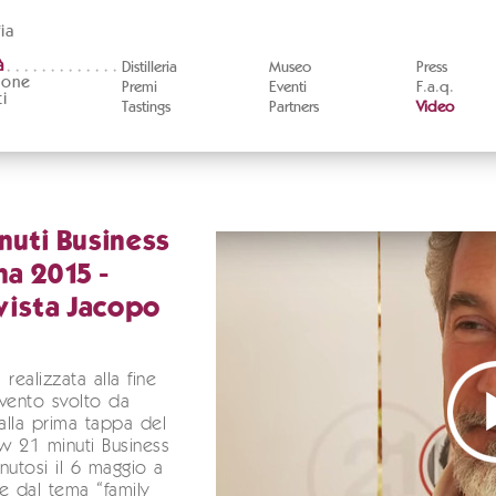
ia
à
Distilleria
Museo
Press
ione
Premi
Eventi
F.a.q.
i
Tastings
Partners
Video
nuti Business
a 2015 -
vista Jacopo
a realizzata alla fine
ervento svolto da
lla prima tappa del
w 21 minuti Business
nutosi il 6 maggio a
e dal tema “family