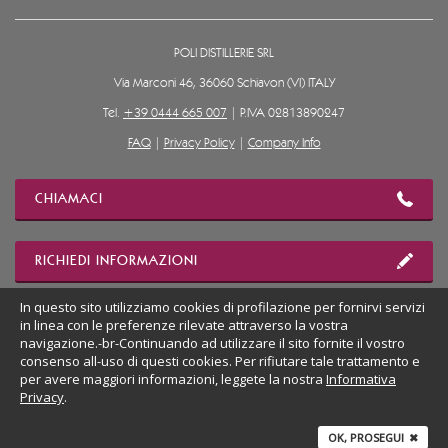
POLI DISTILLERIE SRL
Via Marconi 46, 36060 Schiavon (VI) ITALY
Tel.
+39 0444 665 007
| P.IVA 02813890247
FAQ
|
Privacy Policy
|
Company Info
CHIAMACI
RICHIEDI INFORMAZIONI
In questo sito utilizziamo cookies di profilazione per fornirvi servizi
in linea con le preferenze rilevate attraverso la vostra
MOSTRA POSIZIONE
navigazione.-br-Continuando ad utilizzare il sito fornite il vostro
consenso all-uso di questi cookies. Per rifiutare tale trattamento e
per avere maggiori informazioni, leggete la nostra
Informativa
VAI AL SITO DESKTOP
Privacy
.
OK, PROSEGUI
✖