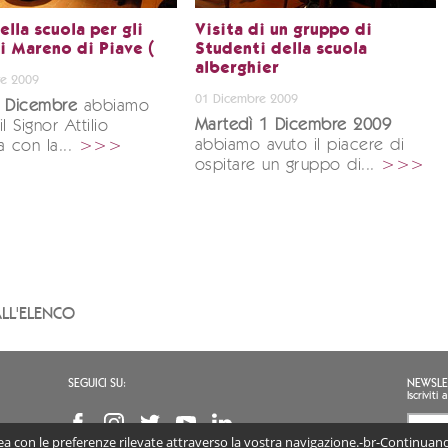
ella scuola per gli
Visita di un gruppo di
di Mareno di Piave (
Studenti della scuola
alberghier
e 2009
01 Dicembre 2009
7 Dicembre
abbiamo
Martedì 1 Dicembre 2009
l Signor Attilio
abbiamo avuto il piacere di
la con la...
>>>
ospitare un gruppo di...
>>>
LL'ELENCO
SEGUICI SU:
NEWSLE
Iscrivit
inea con le preferenze rilevate attraverso la vostra navigazione.-br-Continuando
Accon