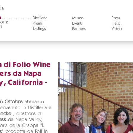
ia
à
Distilleria
Museo
Press
ione
Premi
Eventi
F.a.q.
i
Tastings
Partners
Video
a di Folio Wine
ers da Napa
y, California -
 6 Ottobre
abbiamo
envenuto in Distilleria a
ancke
, direttore di
nes
da Napa Valley,
ore della Grappa "
L
e
" prodotta da Poli in