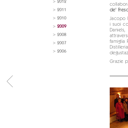
2012
collabo
2011
de' Fres
2010
Jacopo P
i suoi co
2009
Daniels,
2008
attravers
famiglia 
2007
Distiller
2006
degustaz
Grazie pe