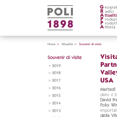
G
eograf
R
adici
A
ttualit
P
roduz
P
rodott
A
ffinità
Home
>
Attualità
>
Souvenir di visite
Visit
Souvenir di visite
Partn
2019
Valle
2018
USA
2017
2016
Martedì
dato il b
2015
David Fr
2014
Folio Wi
importat
2013
della Vit