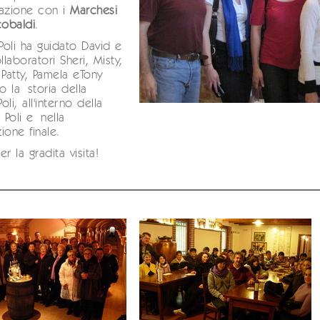
razione con i
Marchesi
cobaldi
.
oli ha guidato David e
llaboratori Sheri, Misty,
 Patty, Pamela eTony
o la storia della
Poli, all'interno della
ia Poli e nella
ione finale.
r la gradita visita!