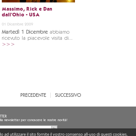
Massimo, Rick e Dan
dall'Ohio - USA
01 Dicembre 2009
Martedì 1 Dicembre
abbiamo
ricevuto la piacevole visita di...
>>>
PRECEDENTE
SUCCESSIVO
TTER
i alla newsletter per conoscere le nostre novità!
 ad utilizzare il sito fornite il vostro consenso all-uso di questi cookies.
sento al trattamento dei miei dati personali