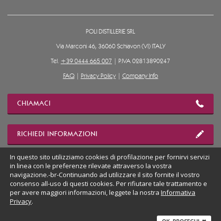
POLI DISTILLERIE SRL
Via Marconi 46, 36060 Schiavon (VI) ITALY
Tel.
+39 0444 665 007
| P.IVA 02813890247
FAQ
|
Privacy Policy
|
Company Info
CHIAMACI
RICHIEDI INFORMAZIONI
In questo sito utilizziamo cookies di profilazione per fornirvi servizi
MOSTRA POSIZIONE
in linea con le preferenze rilevate attraverso la vostra
navigazione.-br-Continuando ad utilizzare il sito fornite il vostro
consenso all-uso di questi cookies. Per rifiutare tale trattamento e
per avere maggiori informazioni, leggete la nostra
Informativa
VAI AL SITO DESKTOP
Privacy
.