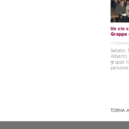
Un cin c
Grappa d
15 Dicembr
Sabato 
Alberto 
gruppi n
persone
TORNA A