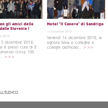
on gli amici della
Hotel "Il Canova" di Sandrigo
alla Slovenia !
14 Dicembre 2012
e 2012
Venerdì 14 dicembre 2012, la
15 dicembre 2012,
signora Silvia e colleghe e
si è preso cura di 2
colleghi dell'hotel...
>>>
umerosi (circa 100
...
>>>
LL'ELENCO