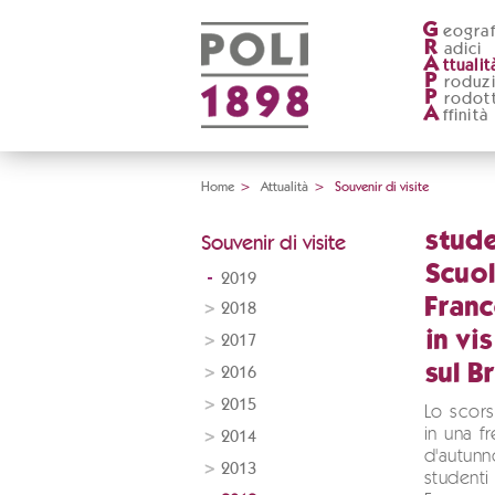
G
eograf
R
adici
A
ttualit
P
roduz
P
rodott
A
ffinità
Home
>
Attualità
>
Souvenir di visite
stude
Souvenir di visite
Scuol
2019
Franc
2018
in vi
2017
sul B
2016
2015
Lo scor
in una f
2014
d'autun
2013
studenti