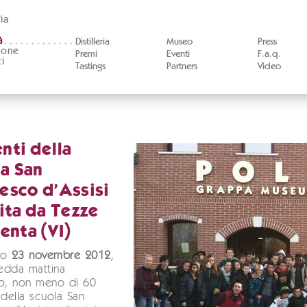
ia
à
Distilleria
Museo
Press
ione
Premi
Eventi
F.a.q.
i
Tastings
Partners
Video
nti della
a San
esco d'Assisi
sita da Tezze
renta (VI)
so
23 novembre 2012
,
redda mattina
no, non meno di 60
 della scuola San