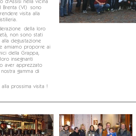
o d'Assisi nella vicina
l Brenta (VI) sono
rendere visita alla
tilleria.
derazione della loro
età, non sono stati
alla degustazione
he amiamo proporre ai
mici della Grappa,
 loro insegnanti
o aver apprezzato
a nostra gamma di
alla prossima visita !