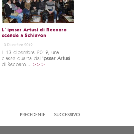
L' ipssar Artusi di Recoaro
scende a Schiavon
13 Dicembre 2012
Il 13 dicembre 2012, una
classe quarta dell'
Ipssar Artus
i
di Recoaro...
>>>
PRECEDENTE
SUCCESSIVO