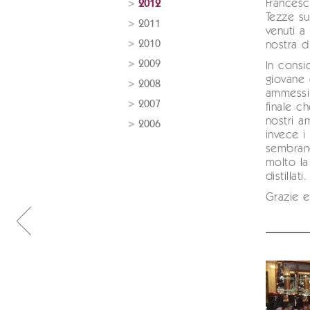
Francesc
2012
Tezze su
2011
venuti a 
2010
nostra dis
2009
In consi
giovane 
2008
ammessi 
2007
finale c
nostri a
2006
invece i
sembran
molto l
distillati.
Grazie e 